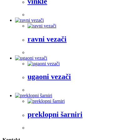
vinkle
ravni vezači
ugaoni vezači
preklopni šarniri
Kontakt