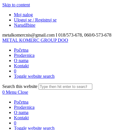
Skip to content
Moj nalog
Uloguj se / Registruj se
Narudžbine
metalkomercnis@gmail.com I
018/573-678, 060/0-573-678
METAL KOMERC GROUP DOO
Početna
Prodavnica
O nama
Kontakt
0
Toggle website search
Search this website
0
Menu
Close
Početna
Prodavnica
O nama
Kontakt
0
Toggle website search