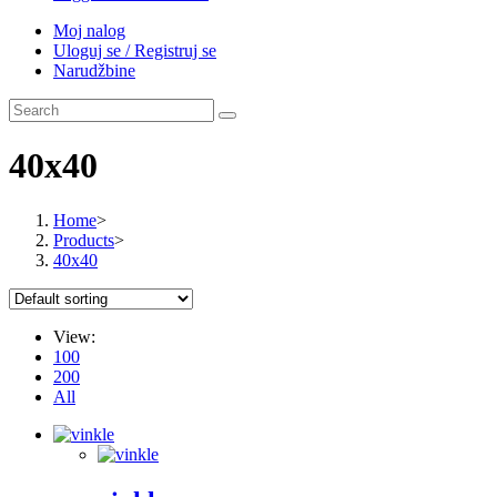
Moj nalog
Uloguj se / Registruj se
Narudžbine
40x40
Home
>
Products
>
40x40
View:
100
200
All