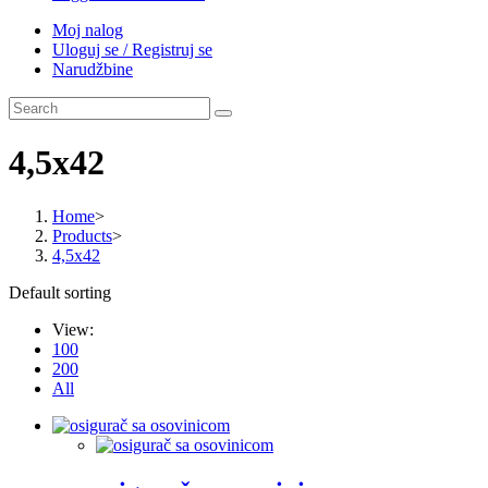
Moj nalog
Uloguj se / Registruj se
Narudžbine
4,5x42
Home
>
Products
>
4,5x42
Default sorting
View:
100
200
All