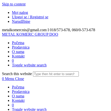
Skip to content
Moj nalog
Uloguj se / Registruj se
Narudžbine
metalkomercnis@gmail.com I
018/573-678, 060/0-573-678
METAL KOMERC GROUP DOO
Početna
Prodavnica
O nama
Kontakt
0
Toggle website search
Search this website
0
Menu
Close
Početna
Prodavnica
O nama
Kontakt
0
Toggle website search