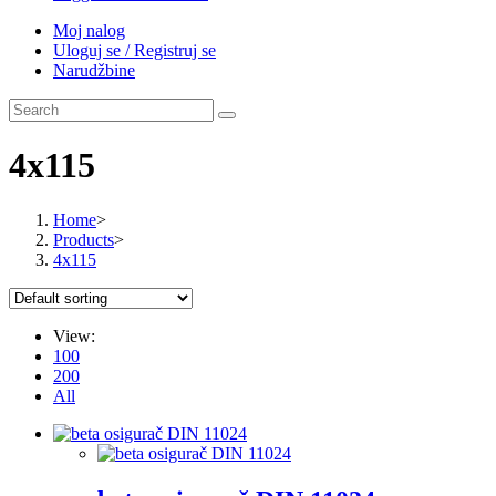
Moj nalog
Uloguj se / Registruj se
Narudžbine
4x115
Home
>
Products
>
4x115
View:
100
200
All