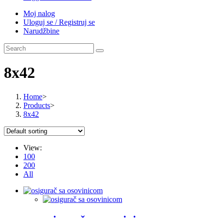
Moj nalog
Uloguj se / Registruj se
Narudžbine
8x42
Home
>
Products
>
8x42
View:
100
200
All