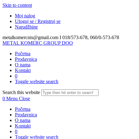
Skip to content
Moj nalog
Uloguj se / Registruj se
Narudžbine
metalkomercnis@gmail.com I
018/573-678, 060/0-573-678
METAL KOMERC GROUP DOO
Početna
Prodavnica
O nama
Kontakt
0
Toggle website search
Search this website
0
Menu
Close
Početna
Prodavnica
O nama
Kontakt
0
Toggle website search