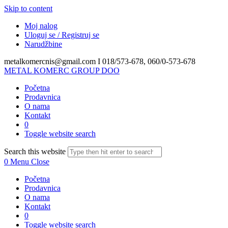
Skip to content
Moj nalog
Uloguj se / Registruj se
Narudžbine
metalkomercnis@gmail.com I
018/573-678, 060/0-573-678
METAL KOMERC GROUP DOO
Početna
Prodavnica
O nama
Kontakt
0
Toggle website search
Search this website
0
Menu
Close
Početna
Prodavnica
O nama
Kontakt
0
Toggle website search