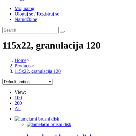
Moj nalog
Uloguj se / Registruj se
Narudžbine
115x22, granulacija 120
Home
>
Products
>
115x22, granulacija 120
View:
100
200
All