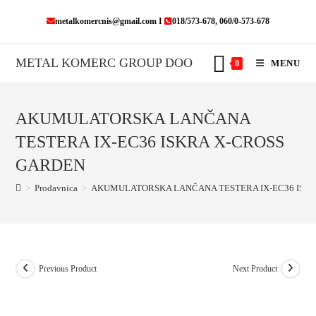
Skip
metalkomercnis@gmail.com I
018/573-678, 060/0-573-678
to
content
METAL KOMERC GROUP DOO
MENU
0
AKUMULATORSKA LANČANA
TESTERA IX-EC36 ISKRA X-CROSS
GARDEN
>
Prodavnica
>
AKUMULATORSKA LANČANA TESTERA IX-EC36 ISK
Previous Product
Next Product