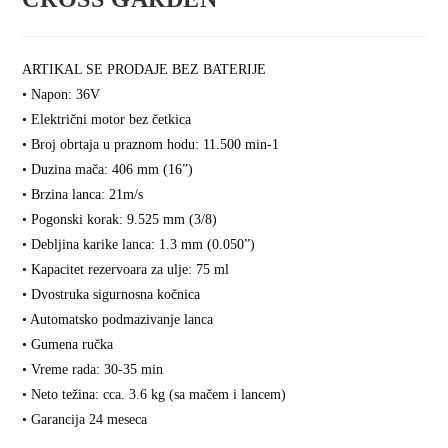
ARTIKAL SE PRODAJE BEZ BATERIJE
• Napon: 36V
• Električni motor bez četkica
• Broj obrtaja u praznom hodu: 11.500 min-1
• Duzina mača: 406 mm (16”)
• Brzina lanca: 21m/s
• Pogonski korak: 9.525 mm (3/8)
• Debljina karike lanca: 1.3 mm (0.050”)
• Kapacitet rezervoara za ulje: 75 ml
• Dvostruka sigurnosna kočnica
• Automatsko podmazivanje lanca
• Gumena ručka
• Vreme rada: 30-35 min
• Neto težina: cca. 3.6 kg (sa mačem i lancem)
• Garancija 24 meseca