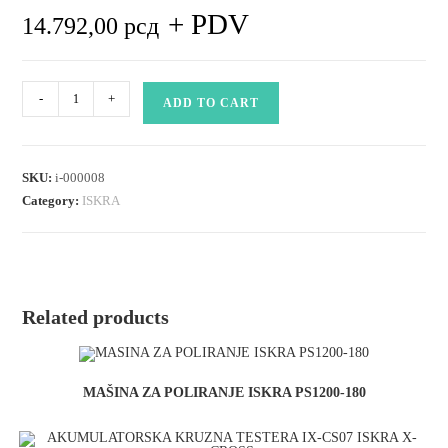
+ PDV
14.792,00
рсд
AKUMULATORSKA
-
+
ADD TO CART
LANČANA
TESTERA
IX-
SKU:
i-000008
EC36
Category:
ISKRA
ISKRA
X-
CROSS
GARDEN
Related products
quantity
MAŠINA ZA POLIRANJE ISKRA PS1200-180