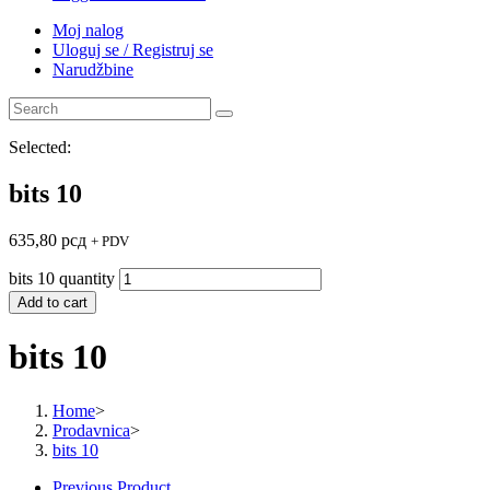
Moj nalog
Uloguj se / Registruj se
Narudžbine
Selected:
bits 10
635,80
рсд
+ PDV
bits 10 quantity
Add to cart
bits 10
Home
>
Prodavnica
>
bits 10
Previous Product