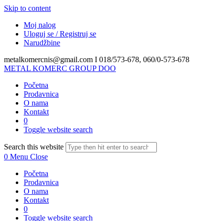
Skip to content
Moj nalog
Uloguj se / Registruj se
Narudžbine
metalkomercnis@gmail.com I
018/573-678, 060/0-573-678
METAL KOMERC GROUP DOO
Početna
Prodavnica
O nama
Kontakt
0
Toggle website search
Search this website
0
Menu
Close
Početna
Prodavnica
O nama
Kontakt
0
Toggle website search