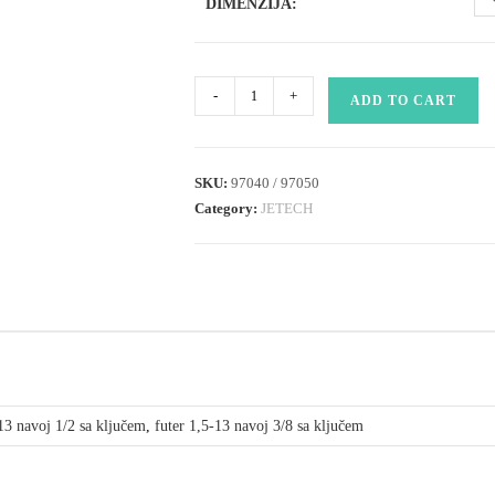
DIMENZIJA:
ključ
-
+
ADD TO CART
za
futer,
futer
SKU:
97040 / 97050
1,5-
Category:
JETECH
13
(navoj
1/2
sa
ključem,
navoj
3/8
sa
-13 navoj 1/2 sa ključem
,
futer 1,5-13 navoj 3/8 sa ključem
ključem)
quantity