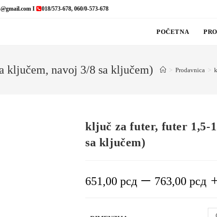
s@gmail.com I
018/573-678, 060/0-573-678
POČETNA
PRO
 sa ključem, navoj 3/8 sa ključem)
>
Prodavnica
>
k
ključ za futer, futer 1,5-
sa ključem)
–
651,00
рсд
763,00
рсд