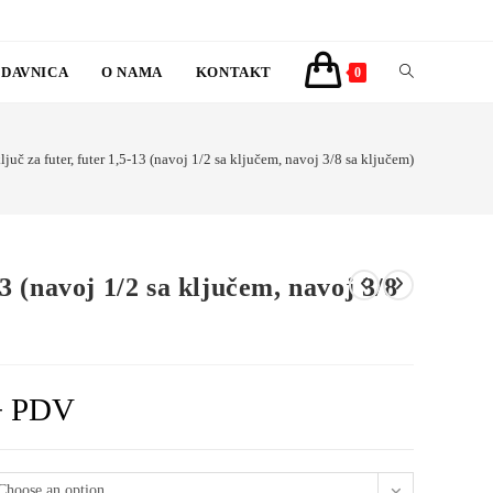
DAVNICA
O NAMA
KONTAKT
TOGGLE
0
WEBSITE
ljuč za futer, futer 1,5-13 (navoj 1/2 sa ključem, navoj 3/8 sa ključem)
SEARCH
13 (navoj 1/2 sa ključem, navoj 3/8
+ PDV
Choose an option