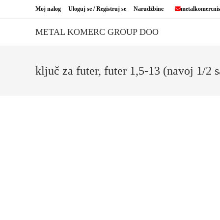
Skip
Moj nalog
Uloguj se / Registruj se
Narudžbine
metalkomercni
to
content
METAL KOMERC GROUP DOO
ključ za futer, futer 1,5-13 (navoj 1/2