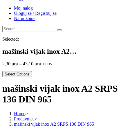
Moj nalog
Uloguj se / Registruj se
Narudžbine
Selected:
mašinski vijak inox A2…
2,30
рсд
–
43,10
рсд
+ PDV
Select Options
mašinski vijak inox A2 SRPS
136 DIN 965
Home
>
Prodavnica
>
mašinski vijak inox A2 SRPS 136 DIN 965