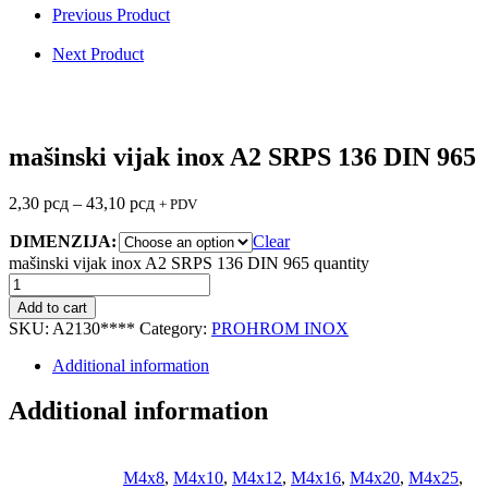
Previous Product
Next Product
mašinski vijak inox A2 SRPS 136 DIN 965
2,30
рсд
–
43,10
рсд
+ PDV
DIMENZIJA:
Clear
mašinski vijak inox A2 SRPS 136 DIN 965 quantity
Add to cart
SKU:
A2130****
Category:
PROHROM INOX
Additional information
Additional information
M4x8
,
M4x10
,
M4x12
,
M4x16
,
M4x20
,
M4x25
,