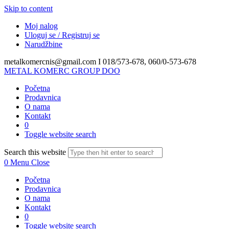
Skip to content
Moj nalog
Uloguj se / Registruj se
Narudžbine
metalkomercnis@gmail.com I
018/573-678, 060/0-573-678
METAL KOMERC GROUP DOO
Početna
Prodavnica
O nama
Kontakt
0
Toggle website search
Search this website
0
Menu
Close
Početna
Prodavnica
O nama
Kontakt
0
Toggle website search