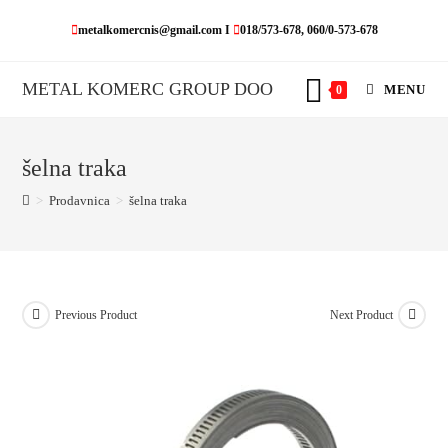
Skip
metalkomercnis@gmail.com I
018/573-678, 060/0-573-678
to
content
METAL KOMERC GROUP DOO
MENU
0
šelna traka
>
Prodavnica
>
šelna traka
Previous Product
Next Product