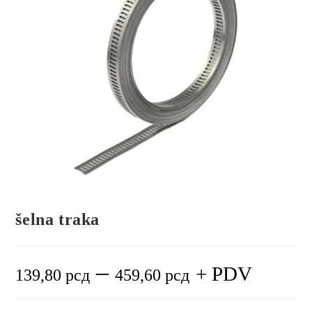
šelna traka
–
+ PDV
139,80
рсд
459,60
рсд