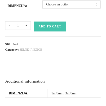
Choose an option
DIMENZIJA:
šelna
-
+
ADD TO CART
traka
quantity
SKU:
N/A
Category:
ŠELNE I VEZICE
Additional information
DIMENZIJA:
1m/8mm
,
3m/8mm