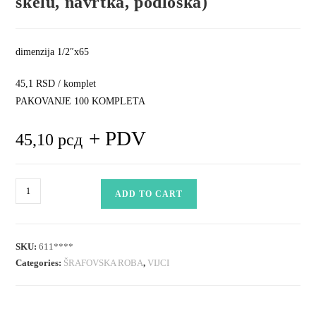
skelu, navrtka, podloška)
dimenzija 1/2″x65
45,1 RSD / komplet
PAKOVANJE 100 KOMPLETA
+ PDV
45,10
рсд
skelski
ADD TO CART
vijak
-
komplet
SKU:
611****
(vijak
Categories:
ŠRAFOVSKA ROBA
,
VIJCI
za
skelu,
navrtka,