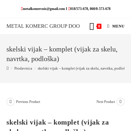
Skip
metalkomercnis@gmail.com I
018/573-678, 060/0-573-678
to
content
METAL KOMERC GROUP DOO
MENU
0
skelski vijak – komplet (vijak za skelu,
navrtka, podloška)
>
Prodavnica
>
skelski vijak – komplet (vijak za skelu, navrtka, podloška)
Previous Product
Next Product
skelski vijak – komplet (vijak za