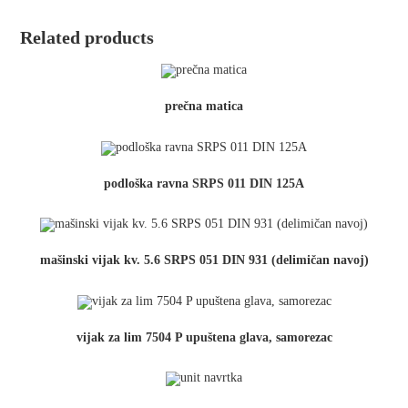
podloška)
Related products
quantity
prečna matica
podloška ravna SRPS 011 DIN 125A
mašinski vijak kv. 5.6 SRPS 051 DIN 931 (delimičan navoj)
vijak za lim 7504 P upuštena glava, samorezac