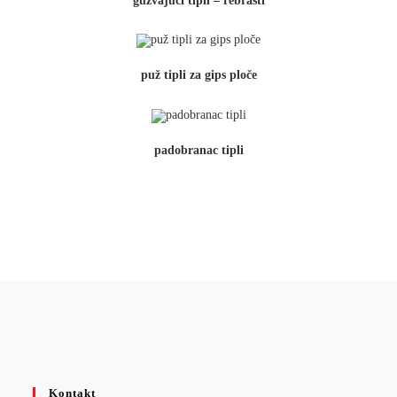
gužvajući tipli – rebrasti
puž tipli za gips ploče
padobranac tipli
Kontakt