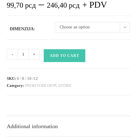
–
+ PDV
99,70
рсд
246,40
рсд
Choose an option
DIMENZIJA:
tipli
-
+
ADD TO CART
sa
šrafom
(pakovano)
SKU:
6 / 8 / 10 /12
quantity
Category:
PROIZVODI OD PLASTIKE
Additional information