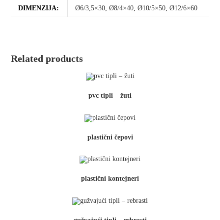
DIMENZIJA:
Ø6/3,5×30
,
Ø8/4×40
,
Ø10/5×50
,
Ø12/6×60
Related products
pvc tipli – žuti
plastični čepovi
plastični kontejneri