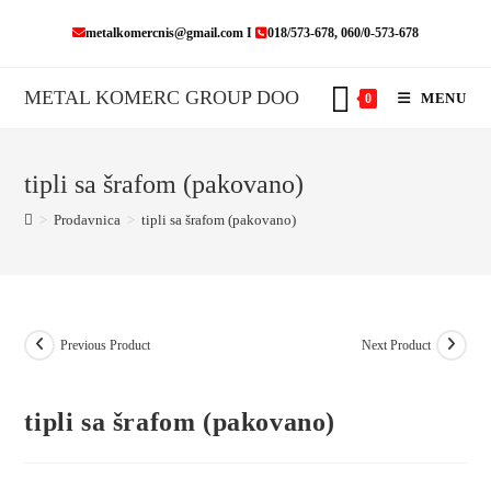
Skip
metalkomercnis@gmail.com I
018/573-678, 060/0-573-678
to
content
METAL KOMERC GROUP DOO
MENU
0
tipli sa šrafom (pakovano)
>
Prodavnica
>
tipli sa šrafom (pakovano)
Previous Product
Next Product
tipli sa šrafom (pakovano)