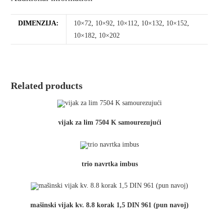
DIMENZIJA:
10×72
,
10×92
,
10×112
,
10×132
,
10×152
,
10×182
,
10×202
Related products
vijak za lim 7504 K samourezujući
trio navrtka imbus
mašinski vijak kv. 8.8 korak 1,5 DIN 961 (pun navoj)