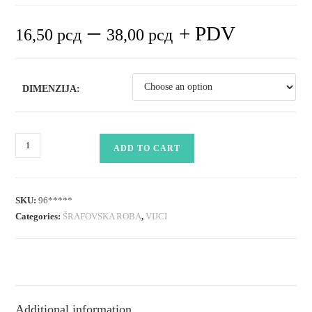
–
+ PDV
16,50
рсд
38,00
рсд
DIMENZIJA:
vijak
ADD TO CART
za
kotve
(aluminijumsku
SKU:
96*****
stolariju)
Categories:
ŠRAFOVSKA ROBA
,
VIJCI
quantity
Additional information