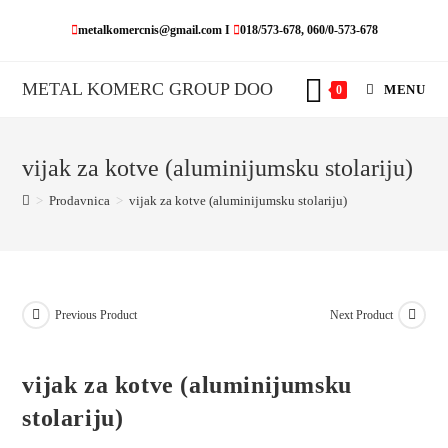
Skip
metalkomercnis@gmail.com I
018/573-678, 060/0-573-678
to
content
METAL KOMERC GROUP DOO
MENU
0
vijak za kotve (aluminijumsku stolariju)
>
Prodavnica
>
vijak za kotve (aluminijumsku stolariju)
Previous Product
Next Product
vijak za kotve (aluminijumsku
stolariju)