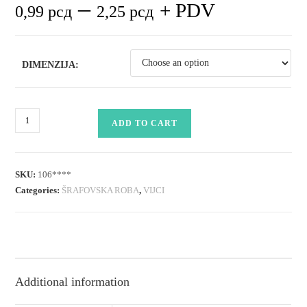
–
+ PDV
0,99
рсд
2,25
рсд
DIMENZIJA:
vijak
ADD TO CART
za
pvc
stolariju
SKU:
106****
quantity
Categories:
ŠRAFOVSKA ROBA
,
VIJCI
Additional information