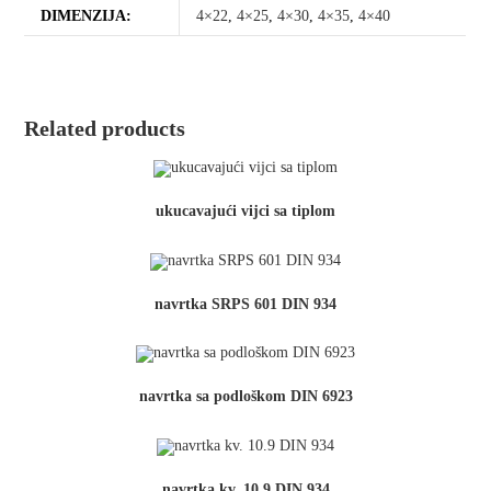
DIMENZIJA:
4×22
,
4×25
,
4×30
,
4×35
,
4×40
Related products
ukucavajući vijci sa tiplom
navrtka SRPS 601 DIN 934
navrtka sa podloškom DIN 6923
navrtka kv. 10.9 DIN 934