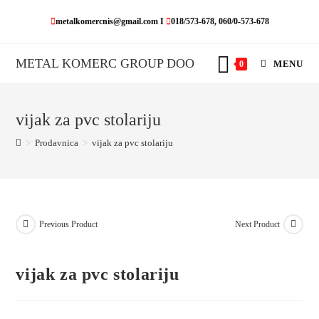
Skip
metalkomercnis@gmail.com I
018/573-678, 060/0-573-678
to
content
METAL KOMERC GROUP DOO
MENU
0
vijak za pvc stolariju
>
Prodavnica
>
vijak za pvc stolariju
Previous Product
Next Product
vijak za pvc stolariju