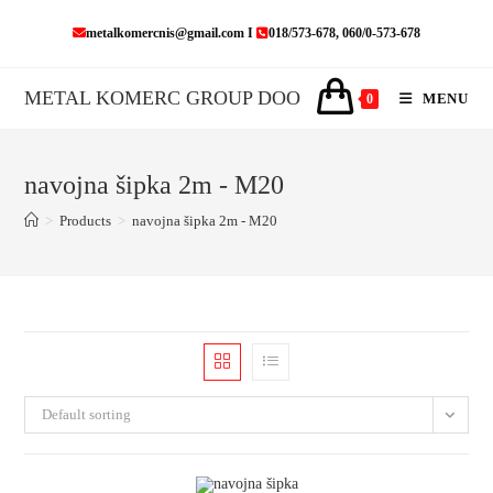
Skip
metalkomercnis@gmail.com I
018/573-678, 060/0-573-678
to
content
METAL KOMERC GROUP DOO
MENU
0
navojna šipka 2m - M20
>
Products
>
navojna šipka 2m - M20
Default sorting