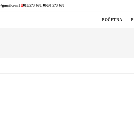
@gmail.com I
018/573-678, 060/0-573-678
POČETNA
P