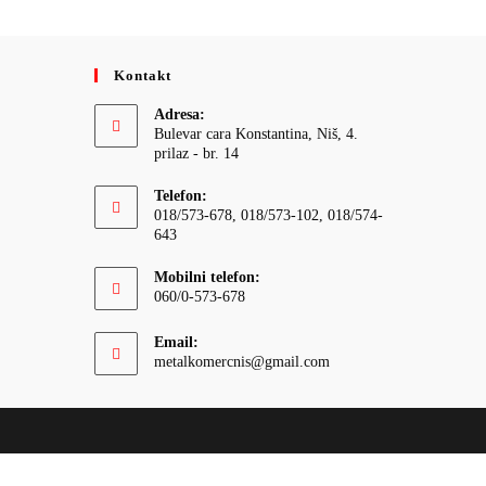
Kontakt
Adresa:
Bulevar cara Konstantina, Niš, 4.
prilaz - br. 14
Telefon:
018/573-678, 018/573-102, 018/574-
643
Mobilni telefon:
060/0-573-678
Email:
Opens
metalkomercnis@gmail.com
in
your
application