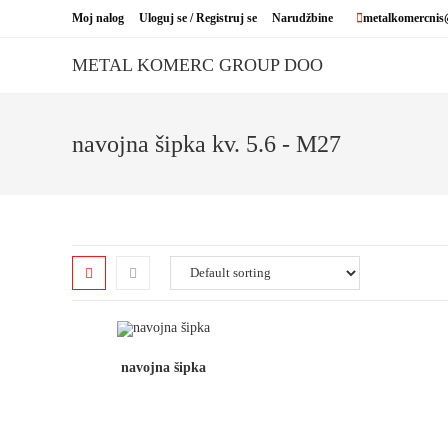
Skip
Moj nalog
Uloguj se / Registruj se
Narudžbine
metalkomercnis
to
content
METAL KOMERC GROUP DOO
navojna šipka kv. 5.6 - M27
navojna šipka