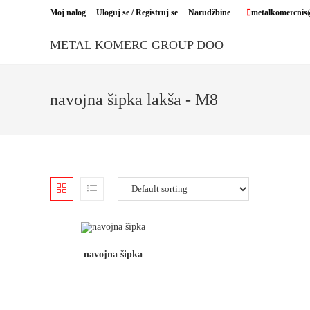
Skip
Moj nalog
Uloguj se / Registruj se
Narudžbine
metalkomercnis
to
content
METAL KOMERC GROUP DOO
navojna šipka lakša - M8
navojna šipka