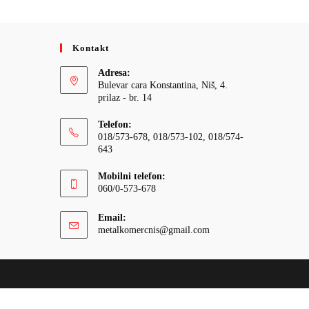
Kontakt
Adresa:
Bulevar cara Konstantina, Niš, 4.
prilaz - br. 14
Telefon:
018/573-678, 018/573-102, 018/574-
643
Mobilni telefon:
060/0-573-678
Email:
Opens
metalkomercnis@gmail.com
in
your
application