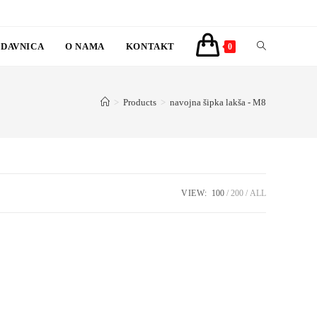
DAVNICA
O NAMA
KONTAKT
TOGGLE
0
WEBSITE
>
Products
>
navojna šipka lakša - M8
SEARCH
VIEW:
100
200
ALL