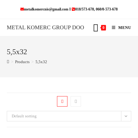
Skip
metalkomercnis@gmail.com I
018/573-678, 060/0-573-678
to
content
METAL KOMERC GROUP DOO
MENU
0
5,5x32
>
Products
>
5,5x32
Default sorting