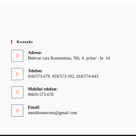
Kontakt
Adresa:
Bulevar cara Konstantina, Niš, 4. prilaz - br. 14
Telefon:
018/573-678, 018/573-102, 018/574-643
Mobilni telefon:
060/0-573-678
Email:
Opens
metalkomercnis@gmail.com
in
your
application