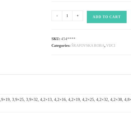
vijak
-
+
ADD TO CART
za
lim
7504
SKU:
454****
N
Categories:
ŠRAFOVSKA ROBA
,
VIJCI
cilindrična
glava,
samorezac
quantity
,9×19
,
3,9×25
,
3,9×32
,
4,2×13
,
4,2×16
,
4,2×19
,
4,2×25
,
4,2×32
,
4,2×38
,
4,8