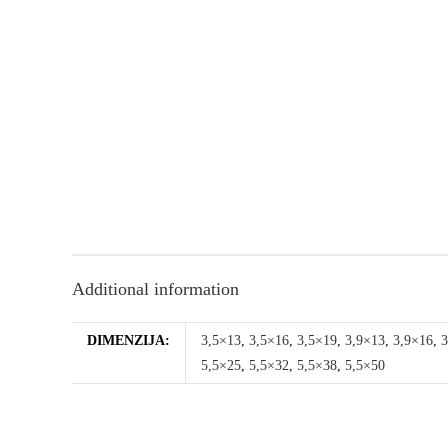
Additional information
DIMENZIJA:
3,5×13
,
3,5×16
,
3,5×19
,
3,9×13
,
3,9×16
,
3
5,5×25
,
5,5×32
,
5,5×38
,
5,5×50