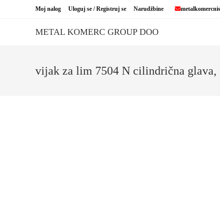
Skip
Moj nalog
Uloguj se / Registruj se
Narudžbine
metalkomercni
to
content
METAL KOMERC GROUP DOO
vijak za lim 7504 N cilindrična glava