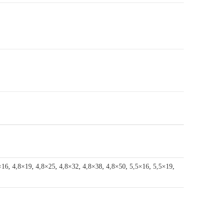
×16
,
4,8×19
,
4,8×25
,
4,8×32
,
4,8×38
,
4,8×50
,
5,5×16
,
5,5×19
,