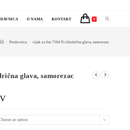
DAVNICA
O NAMA
KONTAKT
TOGGLE
0
WEBSITE
>
Prodavnica
>
vijak za lim 7504 N cilindrična glava, samorezac
SEARCH
ndrična glava, samorezac
DV
Choose an option