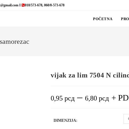
s@gmail.com I
018/573-678, 060/0-573-678
POČETNA
PRO
, samorezac
vijak za lim 7504 N cili
–
+ P
0,95
рсд
6,80
рсд
DIMENZIJA: