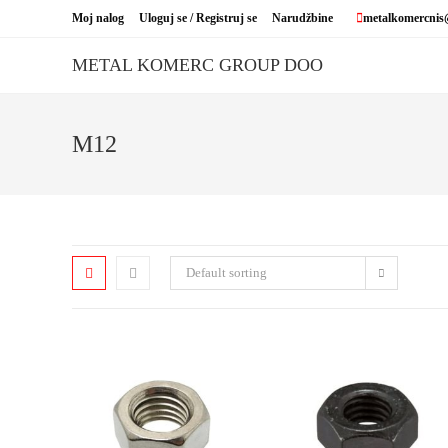
Skip
Moj nalog
Uloguj se / Registruj se
Narudžbine
metalkomercnis
to
content
METAL KOMERC GROUP DOO
M12
Default sorting