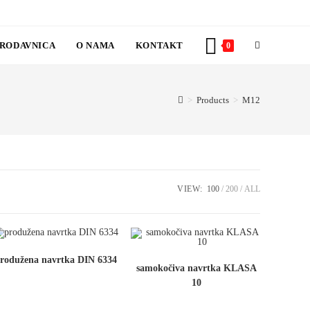
RODAVNICA
O NAMA
KONTAKT
TOGGLE
0
WEBSITE
>
Products
>
M12
SEARCH
VIEW:
100
200
ALL
rodužena navrtka DIN 6334
samokočiva navrtka KLASA
10