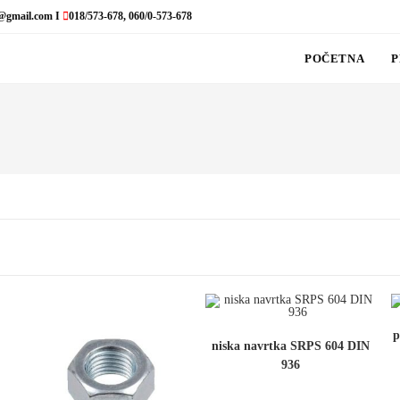
@gmail.com I
018/573-678, 060/0-573-678
POČETNA
P
p
niska navrtka SRPS 604 DIN
936