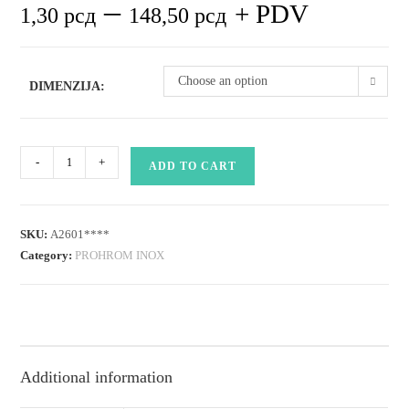
–
+ PDV
1,30
рсд
148,50
рсд
Choose an option
DIMENZIJA:
navrtka
-
+
ADD TO CART
inox
A2
SRPS
SKU:
A2601****
601
Category:
PROHROM INOX
DIN
934
quantity
Additional information