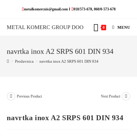
Skip
metalkomercnis@gmail.com I
018/573-678, 060/0-573-678
to
content
METAL KOMERC GROUP DOO
MENU
0
navrtka inox A2 SRPS 601 DIN 934
>
Prodavnica
>
navrtka inox A2 SRPS 601 DIN 934
Previous Product
Next Product
navrtka inox A2 SRPS 601 DIN 934