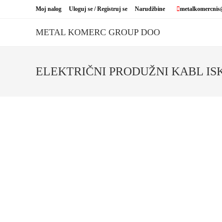
Skip
Moj nalog
Uloguj se / Registruj se
Narudžbine
metalkomercnis
to
content
METAL KOMERC GROUP DOO
ELEKTRIČNI PRODUŽNI KABL IS