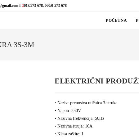
@gmail.com I
018/573-678, 060/0-573-678
POČETNA
P
KRA 3S-3M
ELEKTRIČNI PRODUŽN
• Naziv: prenosiva utičnica 3-struka
• Napon: 250V
• Nazivna frekvencija: 50Hz
• Nazivna struja: 16A
• Klasa zaštite: I