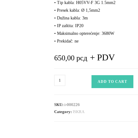
• Tip kabla: H05VV-F 3G 1.5mm2
• Presek kabla: Ø 1,5mm2
• Dužina kabla: 3m
• IP zaštita: IP20
• Maksimalno opterećenje: 3680W
• Prekidač: ne
+ PDV
650,00
рсд
ELEKTRIČNI
ADD TO CART
PRODUŽNI
KABL
ISKRA
SKU:
i-000226
3S-
Category:
ISKRA
3M
quantity