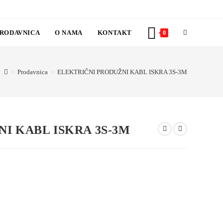
RODAVNICA
O NAMA
KONTAKT
TOGGLE
0
WEBSITE
>
Prodavnica
>
ELEKTRIČNI PRODUŽNI KABL ISKRA 3S-3M
SEARCH
I KABL ISKRA 3S-3M