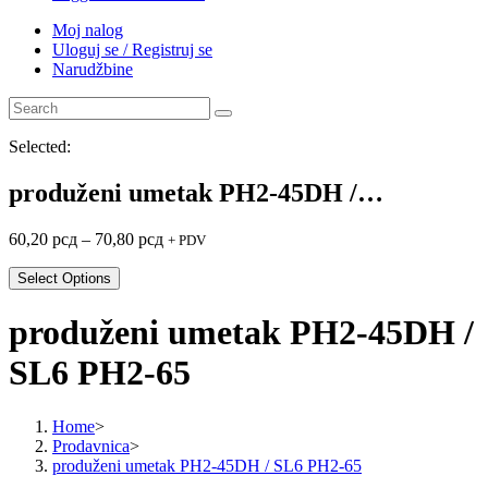
Moj nalog
Uloguj se / Registruj se
Narudžbine
Selected:
produženi umetak PH2-45DH /…
60,20
рсд
–
70,80
рсд
+ PDV
Select Options
produženi umetak PH2-45DH /
SL6 PH2-65
Home
>
Prodavnica
>
produženi umetak PH2-45DH / SL6 PH2-65