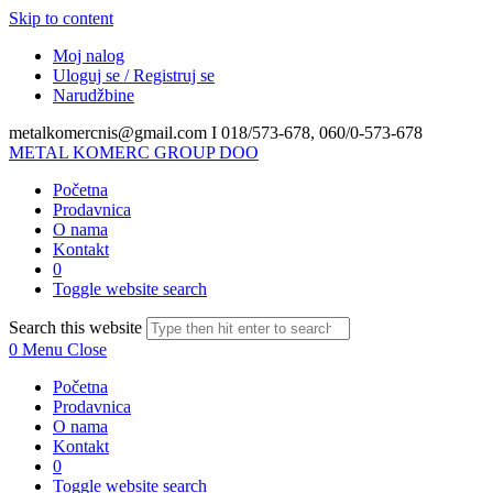
Skip to content
Moj nalog
Uloguj se / Registruj se
Narudžbine
metalkomercnis@gmail.com I
018/573-678, 060/0-573-678
METAL KOMERC GROUP DOO
Početna
Prodavnica
O nama
Kontakt
0
Toggle website search
Search this website
0
Menu
Close
Početna
Prodavnica
O nama
Kontakt
0
Toggle website search