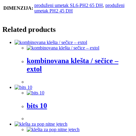
produženi umetak SL6-PH2 65 DH
,
produženi
DIMENZIJA:
umetak PH2 45 DH
Related products
kombinovana klešta / sečice –
extol
bits 10